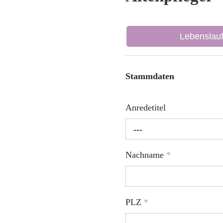
Lebenslau
Stammdaten
Anredetitel
---
Nachname
*
PLZ
*