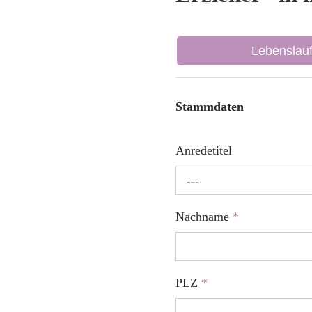
Lebenslau
Stammdaten
Anredetitel
---
Nachname
*
PLZ
*