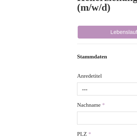
(m/w/d)
Lebenslau
Stammdaten
Anredetitel
---
Nachname
*
PLZ
*