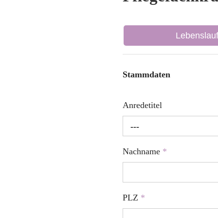
Lebenslau
Stammdaten
Anredetitel
---
Nachname
*
PLZ
*